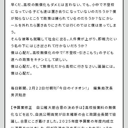
早くだ、高校の無償化もダメとは言わない、でも、小中で不登校
になっている子ども達は置き去りになっていないのだろうか？僕
が知らないところで政策は練られているのだろうか？なにかレ
ールを外れたら置き去りにされては行くのではと僕は思ってしま
う。
そんな彼等も就職して社会に出る。人件費が上がり、即戦力とい
う名の下にはじき出されて行かないだろうか？
僕は心配だ。高校無償化の中で「不登校・引きこもり」の子ども
達への政策をキチンとして欲しい。
僕は心配だ。そして無償化だから高校に行きなさい。議論には。
僕は心配だ。
毎日新聞、２月２２日付朝刊「今日のイチオシ！」 編集局次長
男沢和彦
【予算案修正 自公維大筋合意の決め手は】高校授業料の無償
化などを巡り、自民公明両党が日本維新の会と政調会長間で協
議し、合意にこぎ着けました。２０２５年度予算案の年度内成立
に道筋をつけました。何が交渉の決め手になったのでしょうか。