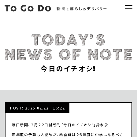
今日のイチオシ!
POST: 2025.02.22 15:22
毎日新聞、２月２２日付朝刊「今日のイチオシ！」鈴木永
来年度の予算も大詰めだ、給食費は２６年度に中学はなるべく