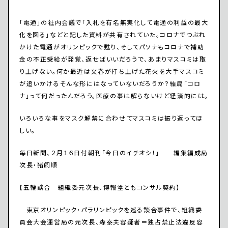
「電通」の社内会議で「入札を有名無実化して電通の利益の最大
化を図る」などと記した資料が共有されていた。コロナでつぶれ
かけた電通がオリンピックで甦り、そしてパソナもコロナで補助
金の不正受給が発覚、返せばいいだろうで、あまりマスコミは取
り上げない。何か最近は文春が打ち上げた花火を大手マスコミ
が追いかけるそんな形にはなっていないだろうか？結局「コロ
ナ」って何だったんだろう。医療の事は解らないけど経済的には。
いろいろな事をマスク解禁に合わせてマスコミは振り返ってほ
しい。
毎日新聞、２月１６日付朝刊「今日のイチオシ！」 編集編成局
次長・猪飼順
【五輪談合 組織委元次長、博報堂ともコンサル契約】
東京オリンピック・パラリンピックを巡る談合事件で、組織委
員会大会運営局の元次長、森泰夫容疑者＝独占禁止法違反容