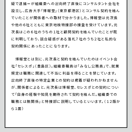
疑で逮捕＝が組織委への出向終了直後にコンサルタント会社を
設立し、広告大手「博報堂」（東京都港区）とコンサル契約を結ん
でいたことが関係者への取材で分かりました。博報堂は元次長
や他の６社とともに東京地検特捜部の捜査を受けています。元
次長はこの６社のうちの１社と顧問契約を結んでいたことが既
に判明しており、談合疑惑がある落札７社のうち２社と私的な
契約関係にあったことになります。
博報堂とは別に、元次長と契約を結んでいたのはイベント会
社「セレスポ」（豊島区）。組織委職員は「みなし公務員」で、就業
規定は職務に関連して不当に利益を得ることを禁じています。
出向終了直後の特定企業との契約は癒着が疑われかねません
が、関係者によると、元次長は博報堂、セレスポとの契約につい
て「自身の経験や知見を期待されて契約を結んだ。組織委での
職務とは無関係」と特捜部に説明しているといいます。（１２版か
ら１面）