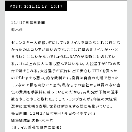
POST: 2022.11.17 10:17
11月17日毎日新聞
鈴木永
ゼレンスキー大統領、何にしてもミサイルを撃たなければ行けな
かったのはロシアが悪いのです。ここは迎撃のミサイルが・・・と
言うわけにはいかないでしょうね。NATOが冷静に対処してい
る。これ以上の拡大は誰も望んではいない。大谷選手がFTXの広
告で訴えられる。大谷選手が広告に出て安心してFTXを買った
ので「おまえも悪い」的な裁判です。投資は自身の判断で行った
モノなので損も自分でと思う。私ならその会社からは買わない宣
伝の費用も手数料に載っているのだから。共和党が下院の過半
数をやっとやっと取れた。そしてトランプさんが2年後の大統領
選挙に立候補を表明。世界は瞬きをする間にも動いている。
毎日新聞、１１月１７日付朝刊「今日のイチオシ！」
編集編成局次長・木戸哲
【ミサイル着弾で世界に緊張】