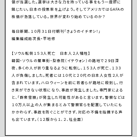
領が当選した。選挙は大きな力を持っている事をもう一度肝に
銘じたい。日本の投票率を上げよう。そしてアメリカではGAFAの
株価が急落している。世界が変わり始めているのか？
毎日新聞、１０月３１日付朝刊「きょうのイチオシ！」
編集編成局次長・平地修
【ソウル転倒１５３人死亡 日本人２人犠牲】
韓国・ソウルの繁華街・梨泰院（イテウォン）の路地で２９日深
夜、多くの人が折り重なるように転倒し、１５３人が死亡、１３３
人が負傷しました。死者には１０代と２０代の日本人女性２人が
含まれています。ハロウィーンを前に若者らが路地に殺到し、行
き来ができない状態になり、事故が発生しました。専門家による
と、「群衆雪崩」が発生した可能性があると言います。警察などは
１０万人以上の人が集まるとみて警察官らを配置していたにも
かかわらず、事故を防ぐことができず、対応の不備を指摘する声
も出ています。（１２版から１、２、社会面）