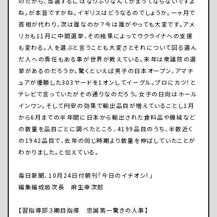
のだから、当選するにはなりふりなんてかまってならないですよ
ね。が本音ですかね。イギリスはどうなるのでしょうか。一ヶ月で
首相が代わり、次は誰なのか？今は誰がやっても大変です。アメ
リカも11月に中間選挙、その結果によってウクライナへの支援
も変わる。人を選ぶと言うことも大変さとそれについて回る選ん
だ人への責任もある事が世界が教えている。来年は衆議院の選
挙があるのだろうか。驚くといえば男子の日本オープン、アマチ
ュアが優勝した303ヤードを1オンしてイーグル。プロにカツ！と
テレビで言っていたがその通りなのだろう。女子の日向はホール
インワン。そして円安の効果で輸出品目が増えていることし1月
から6月までの半年間に日本から輸出された食料品や機械など
の数量を品目ごとに調べたところ、4199品目のうち、半数近く
の1942品目で、去年の同じ時期より数量を伸ばしていたことが
わかりました。と伝えている。
毎日新聞、10月24日付朝刊「今日のイチオシ！」
編集編成局次長 麻生幸次郎
【習指導部３期目指導 忠誠第一驚きの人事】