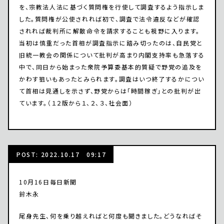
を、宗教法人法に基づく質問権を行使して調査するよう指示しま
した。質問権が公使されれば初で、調査で法令違反などが確認
されれば裁判所に解散命令を請求することも視野に入ります。
当初は慎重だった首相が調査指示に踏み切ったのは、自民党と
旧統一教会の関係について批判が高まり内閣支持率も急落する
中で、同日から始まった衆院予算委基本的質疑で野党の追及を
かわす狙いもあったとみられます。調査はいつ終了するかについ
て首相は見通しを示さず、野党からは「時間稼ぎ」との批判が出
ています。（１２版から１、２、３、社会面）
POST: 2022.10.17 09:17
10月16日毎日新聞
鈴木永
尾身先生、何を乗り越えればと何度も聞きました。どうなればそ