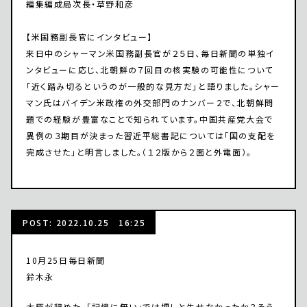
編集編成局次長・草野和彦
【米国務副長官にインタビュー】
来日中のシャーマン米国務副長官が２５日、毎日新聞の単独イ
ンタビューに応じ、北朝鮮の７回目の核実験の可能性について
「近く踏み切るというのが一般的な見方だ」と語りました。シャー
マン氏はバイデン米政権の外交部門のナンバー２で、北朝鮮問
題での経験が豊富なことで知られています。中国共産党大会で
異例の３期目が決まった習近平総書記については「国の支配を
完成させた」と明言しました。（１２版から２面と外電面）。
POST: 2022.10.25 16:25
10月25日毎日新聞
鈴木永
大臣が辞めた。「記憶に無い」では押しと失せなかったか？そう