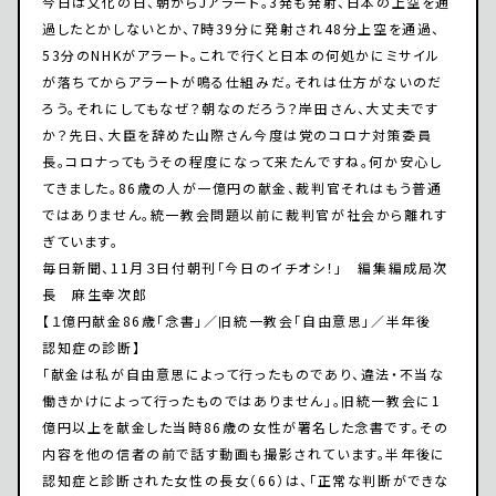
今日は文化の日、朝からJアラート。3発も発射、日本の上空を通
過したとかしないとか、7時39分に発射され48分上空を通過、
53分のNHKがアラート。これで行くと日本の何処かにミサイル
が落ちてからアラートが鳴る仕組みだ。それは仕方がないのだ
ろう。それにしてもなぜ？朝なのだろう？岸田さん、大丈夫です
か？先日、大臣を辞めた山際さん今度は党のコロナ対策委員
長。コロナってもうその程度になって来たんですね。何か安心し
てきました。86歳の人が一億円の献金、裁判官それはもう普通
ではありません。統一教会問題以前に裁判官が社会から離れす
ぎています。
毎日新聞、11月３日付朝刊「今日のイチオシ！」 編集編成局次
長 麻生幸次郎
【１億円献金86歳「念書」／旧統一教会「自由意思」／半年後
認知症の診断】
「献金は私が自由意思によって行ったものであり、違法・不当な
働きかけによって行ったものではありません」。旧統一教会に1
億円以上を献金した当時86歳の女性が署名した念書です。その
内容を他の信者の前で話す動画も撮影されています。半年後に
認知症と診断された女性の長女（66）は、「正常な判断ができな