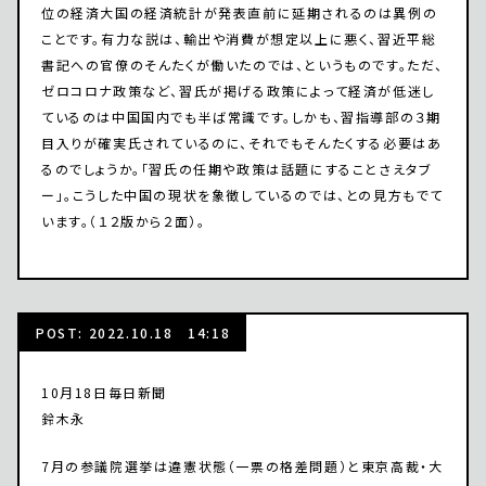
位の経済大国の経済統計が発表直前に延期されるのは異例の
ことです。有力な説は、輸出や消費が想定以上に悪く、習近平総
書記への官僚のそんたくが働いたのでは、というものです。ただ、
ゼロコロナ政策など、習氏が掲げる政策によって経済が低迷し
ているのは中国国内でも半ば常識です。しかも、習指導部の３期
目入りが確実氏されているのに、それでもそんたくする必要はあ
るのでしょうか。「習氏の任期や政策は話題にすることさえタブ
ー」。こうした中国の現状を象徴しているのでは、との見方もでて
います。（１２版から２面）。
POST: 2022.10.18 14:18
10月18日毎日新聞
鈴木永
7月の参議院選挙は違憲状態（一票の格差問題）と東京高裁・大