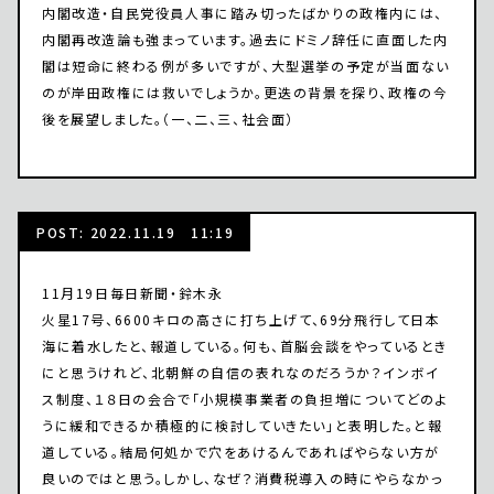
内閣改造・自民党役員人事に踏み切ったばかりの政権内には、
内閣再改造論も強まっています。過去にドミノ辞任に直面した内
閣は短命に終わる例が多いですが、大型選挙の予定が当面ない
のが岸田政権には救いでしょうか。更迭の背景を探り、政権の今
後を展望しました。（一、二、三、社会面）
POST: 2022.11.19 11:19
11月19日毎日新聞・鈴木永
火星17号、6600キロの高さに打ち上げて、69分飛行して日本
海に着水したと、報道している。何も、首脳会談をやっているとき
にと思うけれど、北朝鮮の自信の表れなのだろうか？インボイ
ス制度、１８日の会合で「小規模事業者の負担増についてどのよ
うに緩和できるか積極的に検討していきたい」と表明した。と報
道している。結局何処かで穴をあけるんであればやらない方が
良いのではと思う。しかし、なぜ？消費税導入の時にやらなかっ