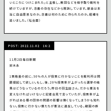
いところにつけこまれた」と主張し、教団などを相手取り裁判を
続けていますが、念書の存在などから敗訴しています。献金は本
当に自由意思なのか。念書は何のために作られたのか。経緯を
追いました。（社会面）
POST: 2022.11.02 16:2
11月2日毎日新聞
鈴木永
1票格差の前に、50％の人が投票に行かないことを裁判所は問
題提起して欲しい。もし、後、20％投票率が上がったら選挙の結
果はどうなっているのだろう。昨日の羽生田さん、だから憲法を
変えなければいけないと記者会見で言っていたが、投票率が上
がればある種の団体の問題の影響は無くなってしまうかも知れ
ない。投票に行かない僕たちが憲法に違反している。韓国の群