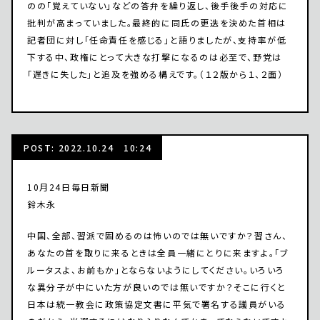
のの「覚えていない」などの答弁を繰り返し、後手後手の対応に
批判が高まっていました。最終的に同氏の更迭を決めた首相は
記者団に対し「任命責任を感じる」と語りましたが、支持率が低
下する中、政権にとって大きな打撃になるのは必至で、野党は
「遅きに失した」と追及を強める構えです。（１２版から１、２面）
POST: 2022.10.24 10:24
10月24日毎日新聞
鈴木永
中国、全部、習派で固めるのは怖いのでは無いですか？習さん、
あなたの首を取りに来るときは全員一緒にとりに来ますよ。「ブ
ルータスよ、お前もか」とならないようにしてください。いろいろ
な異分子が中にいた方が良いのでは無いですか？そこに行くと
日本は統一教会に政策協定文書に平気で署名する議員がいる