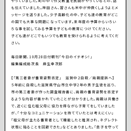
やっていました。町の中で作文教室を民間がやっているとの、話
も伝えていました。岸田さん、習さんも米中が仲良くしようよとメ
ッセージを送りました。少子高齢化の中、子ども達の教育がどこ
の国でも大事な問題になっています。来年度の予算からいろい
ろな事を試してみる予算を子どもの教育につけてください。
子ども達がどこでもいつでも教育を受けられるように考えてくだ
さい。
毎日新聞、10月28日付朝刊「今日のイチオシ！」
編集編成局次長 麻生幸次郎
【「第三者委が養育姿勢否定」 滋賀中２自殺／両親提訴へ】
５年前に自殺した滋賀県守山市立中学2年の男子生徒を巡り、
市の第三者委が作った調査報告書に、両親の養育姿勢を否定す
るような内容が書かれていたことが分かりました。両親は共働き
で、近くに住む祖父母に協力を得ながら子育てをしていました
が、「十分なコミュニケーションを持てていたとは考えにくい」
「祖父母が主たる養育者として機能したと推測され、ネグレクト
状態に陥ることを回避できた」などとありました。「息子を守って