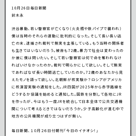
10月26日毎日新聞
鈴木永
渋谷暴動、若い警察官が亡くなり（火炎瓶や鉄パイプで襲われ）
僕は当時のそれらの運動に批判的になった。そして長い長い逃
亡の末、逮捕され裁判で無実を主張している。もう当時の関係者
も生きてはいないだろう。被告も72歳。暴力で社会は変わったの
か彼に僕は問いたい。そして若い警察官は何で命を奪われなけ
ればいけなかったのか。裁判で明らかにして欲しい。そして無実
であればなぜ長い時間逃亡していたのか。72歳のあなたから見
えたモノを語って欲しい。北朝鮮が核実験か？ロシアがアメリカ
に核演習実験の通知をした。JR四国が2025年から赤字路線を
どうするか協議を始めると通知した。国鉄を分割して各地にJR
を作ったが、今はもう一度JRを統合して日本全体で公共交通機
関について考えるときではないだろうか。少子高齢化が進む中で
地方の公共機関が成り立つはずが無い。
毎日新聞、１０月２６日付朝刊「今日のイチオシ！」