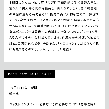
３期目に入った中国共産党の習近平総書記の新指導部人事は、
習氏との個人的な関係を優先した形となりました。前の総書記
の系譜に連なる有力者らは、能力の高い人物も含めて一掃され
ました。次世代のホープとされ、最高指導部へ昇格するとの見方
が５年前からあった副首相さえ、今回逆に降格されています。新
指導部メンバーは習氏への忠誠心こそ強いものの、「ノー」と言
える人物はその中に見当たりません。経済成長の減速、米国との
対立、台湾問題など多くの課題に、「イエスマン」に囲まれた習氏
は対処できるのでしょうか。（一、三、外電面）
POST: 2022.10.19 10:19
10月19日毎日新聞
鈴木永
ジャストインタイム・・必要なときに必要なモノだけ在庫を持た