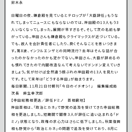
鈴木永
日曜日の夜、鎌倉殿を見ているとテロップが「大臣辞任」もうな
れてしまってニュースにもならないのでは、岸田殿の13人もう3
人いなくなってしまった。展開が早すぎるぞ。そして次の名前も挙
がっている。岸田さんも鎌倉殿もクライマックスが近づいている。
でも、故人を会計責任者にしたり、良くそんなことを思いつきま
す。第8波、インフルエンザとの同時流行？去年はそんな話が合
ったのかなかったのかも定かでない。岸田さん、大臣が辞めるの
も慣れてきたので内閣改造なんて考えないでドンドン変えていき
ましょう。気が付けば全然違う顔ぶれの岸田殿の13人を見たい
です。そして来年は「どうする岸田」が始まります。
毎日新聞、11月21日付朝刊「今日のイチオシ！」 編集編成局
次長 麻生幸次郎
【寺田総務相更迭／辞任ドミノ 首相窮地】
岸田首相は、「政治とカネ」で野党の追及を受けてきた寺田総務
相を更迭しました。短期間で閣僚３人が辞任に追い込まれる「ド
ミノ」状態となり、政権の求心力はさらに低下しました。秋葉復興
相も野党から「政治とカネ」の問題で追及を受けており、８月に