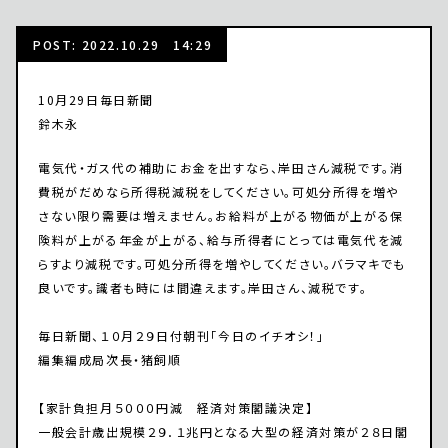
POST: 2022.10.29 14:29
10月29日毎日新聞
鈴木永
電気代・ガス代の補助にお金を出すなら、岸田さん減税です。消
費税がだめなら所得税減税をしてください。可処分所得を増や
さない限り需要は増えません。お給料が上がる物価が上がる保
険料が上がる年金が上がる、給与所得者にとっては電気代を減
らすより減税です。可処分所得を増やしてください。バラマキでも
良いです。識者も時には間違えます。岸田さん、減税です。
毎日新聞、１０月２９日付朝刊「今日のイチオシ！」
編集編成局次長・猪飼順
【家計負担月５０００円減 経済対策閣議決定】
一般会計歳出規模２９．１兆円となる大型の経済対策が２８日閣