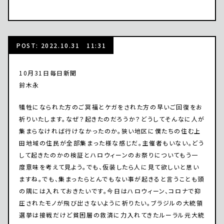
POST: 2022.10.31 11:31
10月31日毎日新聞
鈴木永
犠牲になられた方のご冥福とケガをされた方の早いご回復をお
祈りいたします。なぜ？起きたのだろうか？どうしてそんなに人が
集まらなければ行けなかったのか。狭い地区に僕たちの住む上
田地域の住民が全部集まった様な感じだ。主催者もいない。どう
して起きたのかの検証とハロウィーンのお祭りについてもう一
度意味を考えて見よう。でも、仮装したら人に見て欲しいと思い
ますね。でも、集まったらとんでもない事が起きると言うことも頭
の隅には入れておきたいです。今日はハロウィーン、コロナで抑
圧されたモノが飛び出さないように祈りたい。ブラジルの大統領
選挙は接戦だけど貧困層の救済に力入れてきたルーラル元大統