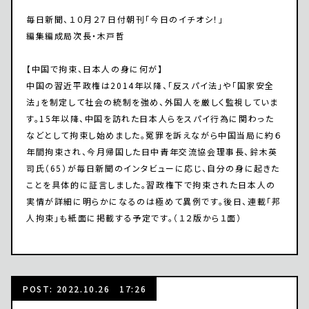
毎日新聞、１０月２７日付朝刊「今日のイチオシ！」
編集編成局次長・木戸哲
【中国で拘束、日本人の身に何が】
中国の習近平政権は2014年以降、「反スパイ法」や「国家安全
法」を制定して社会の統制を強め、外国人を厳しく監視していま
す。15年以降、中国を訪れた日本人らをスパイ行為に関わった
などとして拘束し始めました。冤罪を訴えながら中国当局に約６
年間拘束され、今月帰国した日中青年交流協会理事長、鈴木英
司氏（65）が毎日新聞のインタビューに応じ、自分の身に起きた
ことを具体的に証言しました。習政権下で拘束された日本人の
実情が詳細に明らかになるのは極めて異例です。後日、連載「邦
人拘束」も紙面に掲載する予定です。（１２版から１面）
POST: 2022.10.26 17:26