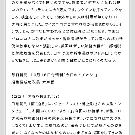
の話を聞かなくても良いのですか。感染者が何万人になれば良
いのですか？フランスは今9万人です。ワクチンを打ってマスクを
しろ、検査をしろ、とそして海外からの人は制限が無くなりコロ
ナ前に戻りました。ウイズコロナと言われながら第8波がくる。イ
ンフルとｗ流行だと言われると又僕は外に出なくなる。中国は
ゼロコロナは効果があったと習総書記がそして台湾への武力行
使は放棄しないと演説した。英国は新しい財務大臣が一部増税
と財政政策を発表した。日本は茂木幹事長はポスト岸田に向か
って動き出した。第8波がくる前に日本がどこに行くのだろう。
毎日新聞、１０月１６日付朝刊「今日のイチオシ！」
編集編成局次長・木戸哲
【コロナ「冬乗り越えれば」】
日曜朝刊１面「迫る」は、ジャーナリスト・池上彰さんの大型イン
タビュー「これ聞いていいですか？」。今回のお相手は、新型コロ
ナ感染症対策分科会の尾身茂会長です。いつになればマスクを
しなくてもよい生活に戻れるのか。最近テレビで尾身さんの姿を
見かけなくなったのはなぜなのか。さまざまな提案をしてきた政