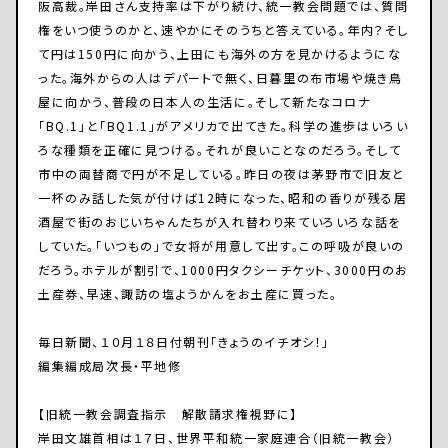
阪高裁。岸田さん支持率は下がり続け、統一教会問題では、質問
権をいつ使うのかと、速やかにそのうちと答えている。年内？そし
て円は150円に向かう、上田にも海外の方を見かけるようにな
った。海外からの人はデパートで無く、日暮里の布市場や焼き鳥
屋に向かう、普段の日本人の生活に。そして新たなコロナ
「BQ.1」と「BQ1.1」がアメリカで出てきた。科学の進歩はいろい
ろな種類を正確に見つける。それが良いことなのだろう。そして
市中の両替商で円が不足している。昨日の夜は茅野市で旧友と
一杯のみ話した気が付けば12時になった、昭和の香りが残る居
酒屋で街のおじいちゃんたちが入れ替わり来ていろいろな話を
していた。「いつもの」で女将が用意して出す。この呼吸が良いの
だろう。ホテルが割引で、1000円タクシーチケット、3000円のお
土産券、早速、諏訪の塩ようかんをお土産に買った。
毎日新聞、１０月１８日付朝刊「きょうのイチオシ！」
編集編成局次長・平地修
【旧統一教会調査指示 解散請求権視野に】
岸田文雄首相は１７日、世界平和統一家庭連合（旧統一教会）