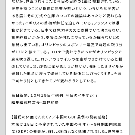
ないが、見直されそうだと今日の日経の1面に掲載されている。
在庫を持つことが株価に影響が無いという。いろいろな災害が
ある度にその方式や在庫のついての議論はあったけど変わらな
かった。イギリスの首相が辞任を迫られている。フランスでは暴
動が起きている。日本では電力やガスに支援ついて決まらない。
事務経費がかかり、支援金が何為にやっているか解らないとの
意見も出ている。オリンピックのスポンサー選定で電通の取り分
が12％と伝えている。コロナで潰れそうだったがオリンピックで
息を吹き返した。ロシアのミサイルの在庫がつきかけていると報
道している。又、虚偽は確かめようが無いが、発射したミサイルが
発射した地点に戻って爆発している映像にはびっくりする。今ま
で当たり前としてきたモノが変わろうとしている。
毎日新聞、１０月１９日付朝刊「今日のイチオシ！」
編集編成局次長・草野和彦
【習氏の体面そんたく？／中国のGDP異例の発表延期】
本来は１８日に予定されていた中国の今年７～９月期国内総生
産（GDP）の発表が、詳しい理由もなく延期されました。世界第２