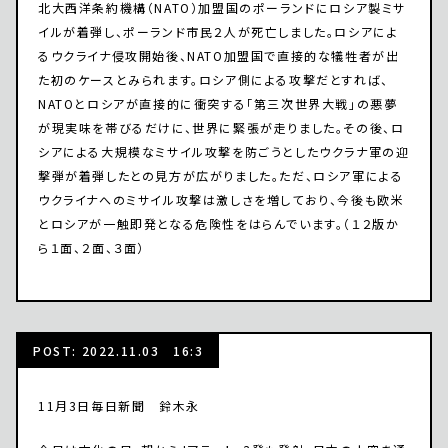
北大西洋条約機構（NATO）加盟国のポーランドにロシア製ミサ
イルが着弾し、ポーランド市民２人が死亡しました。ロシアによ
るウクライナ侵攻開始後、NATO加盟国で直接的な犠牲者が出
た初のケースとみられます。ロシア側による攻撃だとすれば、
NATOとロシアが直接的に衝突する「第三次世界大戦」の悪夢
が現実味を帯びるだけに、世界に緊張が走りました。その後、ロ
シアによる大規模なミサイル攻撃を防ごうとしたウクラナ軍の迎
撃弾が着弾したとの見方が広がりました。ただ、ロシア軍による
ウクライナへのミサイル攻撃は激しさを増しており、今後も欧米
とロシアが一触即発となる危険性をはらんでいます。（１２版か
ら１面、２面、３面）
POST: 2022.11.03 16:3
11月3日毎日新聞 鈴木永