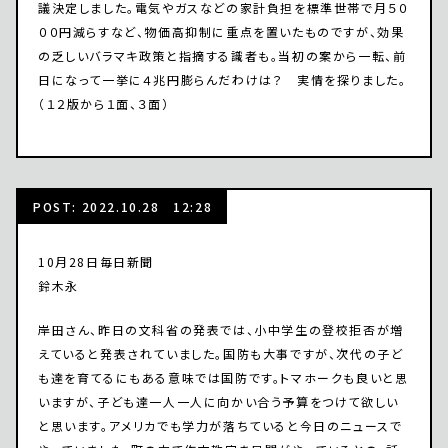
議決定しました。電気やガスなどの家計負担を標準世帯で月５０
００円減らすなど、物価高抑制に重点を置いたものですが、効果
の乏しいバラマキ政策と指摘する識者も。当初の案から一転、前
日になって一挙に４兆円膨らんだわけは？ 実情を探りました。
（１２版から１面、３面）
POST: 2022.10.28 12:28
10月28日毎日新聞
鈴木永
岸田さん、昨日の文科省の発表では、小中学生の登校拒否が増
えていると発表されていました。国防も大事ですが、次代の子ど
も達を育てるにもある意味では国防です。トマホークも良いと思
いますが、子ども達一人一人に向かい合う予算をつけて欲しい
と思います。アメリカでも学力が落ちていると今日のニュースで