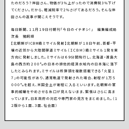
たのだろう？岸田さん、物価が3％上がったので消費税3％下げ
てください。だから、軽減税率で2％さげてあるだろう。そんな岸
田さんの返事が聞こえそうです。
毎日新聞、１１月１９日付朝刊「今日のイチオシ！」 編集編成局
次長 猪飼順
【北朝鮮がICBM級ミサイル発射】北朝鮮が１８日午前、首都・平
壌の近郊から大陸間弾道ミサイル（ＩＣＢＭ）級ミサイル１発を東
方向に発射しました。ミサイルは６９分間飛行し、北海道・渡島大
島の西方約２００㌔の日本の排他的経済水域内の日本海に落下
したとみられます。ミサイルは核弾頭を複数搭載できる「火星１
７」の可能性があり、通常軌道で発射された場合、射程が１万５
０００㌔を超え、米国全土が射程に入るといいます。北朝鮮の軍
事的威嚇をやめさせる糸口が見えないまま、緊張はさらに高ま
っています。日本政府の対応や専門家の見方をまとめました。（１
２版から１面、３面、社会面）