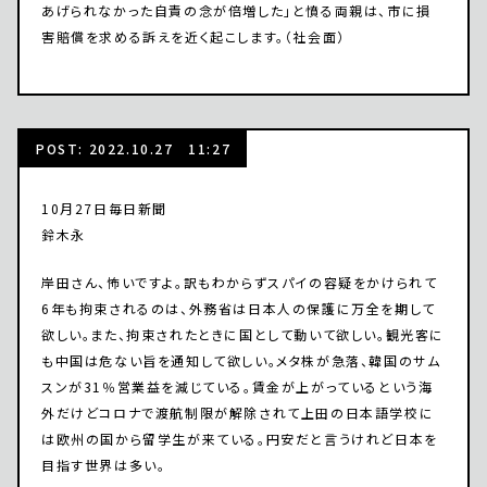
あげられなかった自責の念が倍増した」と憤る両親は、市に損
害賠償を求める訴えを近く起こします。（社会面）
POST: 2022.10.27 11:27
10月27日毎日新聞
鈴木永
岸田さん、怖いですよ。訳もわからずスパイの容疑をかけられて
6年も拘束されるのは、外務省は日本人の保護に万全を期して
欲しい。また、拘束されたときに国として動いて欲しい。観光客に
も中国は危ない旨を通知して欲しい。メタ株が急落、韓国のサム
スンが31％営業益を減じている。賃金が上がっているという海
外だけどコロナで渡航制限が解除されて上田の日本語学校に
は欧州の国から留学生が来ている。円安だと言うけれど日本を
目指す世界は多い。