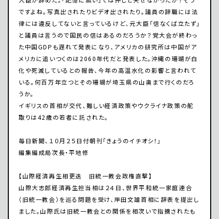
ですよね。写真出されたりビデオ出されたり。議員の辞職には法
律には違反してないと言っているけど、元大臣「信なくば立たず」
と議員は言うので国民の信はあるのだろうか？党大会が終わっ
た中国GDPも遅れて発表になり、アメリカの研究所は中国がア
メリカに追いつくのは2060年代だと発表した。沖縄の珊瑚が白
化や死滅しているとの報告、今年の高温水化の影響と言われて
いる。何百万年立つとその珊瑚が埼玉県の山奥まで行くのだろ
うか。
イギリスの首相が交代、難しい経済政策やウクライナ政策の舵
取りは42歳の若者に託された。
毎日新聞、１０月２５日付朝刊「きょうのイチオシ！」
編集編成局次長・平地修
【山際経済再生相更迭 旧統一教会政権直撃】
山際大志郎経済再生担当相は２４日、世界平和統一家庭連合
（旧統一教会）を巡る問題を受け、岸田文雄首相に辞表を提出し
ました。山際氏は旧統一教会との関係を相次いで指摘されたも