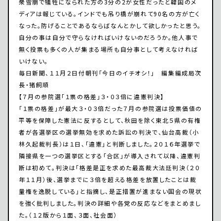
衆雪崩で犠牲になられた方の3分の2が女性だったと韓国のメ
ディアは報じている。インドでも吊り橋が崩れて90名の方が亡く
なった。防げることであるならばなんとかして欲しかったと思う。
自分の事は自分で守らなければいけないのだろうか。他人事で
無く投票も多くの人が集まる場所も自分事として考えなければ
いけない。
毎日新聞、１１月２日付朝刊「今日のイチオシ！」 編集編成局次
長・猪飼順
【７月の参院選「１票の格差」３・０３倍に違憲判決】
「１票の格差」が最大３・０３倍だった７月の参院選は投票価値の
平等を保障した憲法に反するとして、秋田を除く東北５県の有権
者が各選挙区の選挙無効を求めた訴訟の判決で、仙台高裁（小
林久起裁判長）は１日、「違憲」と判断しました。２０１６年選挙で
隣接県を一つの選挙区とする「合区」が導入されて以降、違憲判
断は初めて。判決は「格差是正を求めた最高裁大法廷判決（２０
年１１月）後、選挙までに３倍を超える格差を放置したことは裁
量権を逸脱している」と指摘し、是正措置が進まない国会の現状
を強く批判しました。判決の詳細や各党の反応などをまとめまし
た。（１２版から１面、３面、社会面）