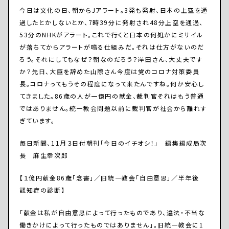
今日は文化の日、朝からJアラート。3発も発射、日本の上空を通
過したとかしないとか、7時39分に発射され48分上空を通過、
53分のNHKがアラート。これで行くと日本の何処かにミサイル
が落ちてからアラートが鳴る仕組みだ。それは仕方がないのだ
ろう。それにしてもなぜ？朝なのだろう？岸田さん、大丈夫です
か？先日、大臣を辞めた山際さん今度は党のコロナ対策委員
長。コロナってもうその程度になって来たんですね。何か安心し
てきました。86歳の人が一億円の献金、裁判官それはもう普通
ではありません。統一教会問題以前に裁判官が社会から離れす
ぎています。
毎日新聞、11月３日付朝刊「今日のイチオシ！」 編集編成局次
長 麻生幸次郎
【１億円献金86歳「念書」／旧統一教会「自由意思」／半年後
認知症の診断】
「献金は私が自由意思によって行ったものであり、違法・不当な
働きかけによって行ったものではありません」。旧統一教会に1