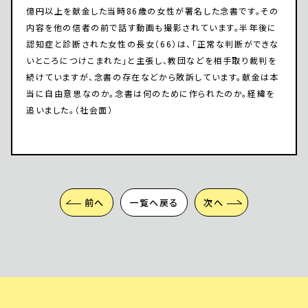
億円以上を献金した当時86歳の女性が署名した念書です。その
内容を他の信者の前で話す動画も撮影されています。半年後に
認知症と診断された女性の長女（66）は、「正常な判断ができな
いところにつけこまれた」と主張し、教団などを相手取り裁判を
続けていますが、念書の存在などから敗訴しています。献金は本
当に自由意思なのか。念書は何のために作られたのか。経緯を
追いました。（社会面）
前へ
一覧へ戻る
次へ