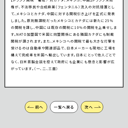
権が、不法移民や合成麻薬（フェンタニル）流入の対抗措置とし
て、メキシコとカナダ、中国に対する関税引き上げを正式に発表
しました。原則無課税だったメキシコとカナダには新たに25％
の関税を課し、中国には既存の関税に10％の関税を上乗せしま
す。NATO加盟国で米国と同盟関係にある隣国カナダにも制裁
関税が課されます。また、メキシコへの関税で最も大きな打撃を
受けるのは自動車や関連部品で、日本メーカーも現地に工場を
構えて完成車を米国へ輸出しています。日本にとって他人ごとで
なく、日米首脳会談を控えて政府にも企業にも懸念と影響が広
がっています。（一、二、三面）
前へ
一覧へ戻る
次へ