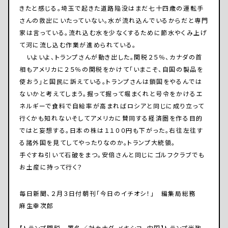
きたと感じる。埼玉で起きた道路陥没はまだ七十四歳の運転手
さんの救出にいたっていない。水が流れ込んでいるからだと専門
家は言っている。流れ込む水を少なくするために節水やくみ上げ
て河に流し込む作業が進められている。
いよいよ、トランプさんが動き出した。関税２５％、カナダの首
相もアメリカに２５％の関税をかけて「いまこそ、自国の製品を
使おう」と国民に訴えている。トランプさんは鎖国をやるんでは
ないかと考えてしまう。掘って掘って堀まくれと号令をかけるエ
ネルギーで食料で自給率が高まればロシアと同じに成り立って
行くかも知れないそしてアメリカに賛同する経済圏を作る目的
ではと妄想する。日本の株は１１００円も下がった。右往左往す
る諸外国を見てしてやったりなのか。トランプ大統領。
手ぐすね引いて石破をまつ。安倍さんと同じにゴルフクラブでも
お土産に持って行く？
毎日新聞、２月３日付朝刊「今日のイチオシ！」 編集局総務
麻生幸次郎
【トランプ関税 署名／対カナダ、メキシコ、中国】トランプ米政