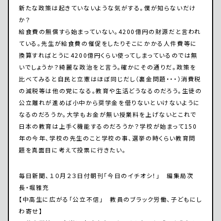
新たな政策は起きていないような気がする。僕が知らないだけ
か？
給食費の無償すら始まっていない。4200億円の財源だと言われ
ている。先生が給食費の催促をしたりそこにかかる人件費等に
換算すればとうに4200億円くらい使ってしまっているのでは無
いでしょうか？綺麗な政治をと言う。確かにその通りだ。政策を
比べてみると自民と立憲はほぼ同じだし（裏金問題・・・）消費税
の減税等は他の党になる。教育や生活どうなるのだろう。生徒の
公立離れが進めば小中から奨学金を借りないといけないように
なるのだろうか。大学もお金が無い授業料を上げないとこれで
日本の教育は上手く機能するのだろうか？学校が始まって150
年の今年、学校の先生のこと学校の事、選挙の時くらい教育問
題を真面目に考えて投票に行きたい。
毎日新聞、１０月２３日付朝刊「今日のイチオシ！」 編集局次
長・堀雅充
【中高生に広がる「公立不信」 教員のブラック労働、子どもにし
わ寄せ】