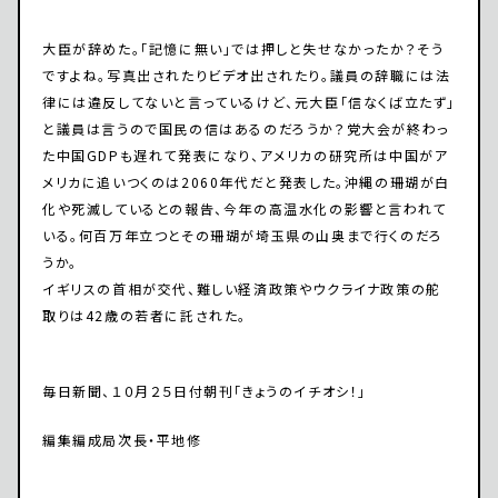
大臣が辞めた。「記憶に無い」では押しと失せなかったか？そう
ですよね。写真出されたりビデオ出されたり。議員の辞職には法
律には違反してないと言っているけど、元大臣「信なくば立たず」
と議員は言うので国民の信はあるのだろうか？党大会が終わっ
た中国GDPも遅れて発表になり、アメリカの研究所は中国がア
メリカに追いつくのは2060年代だと発表した。沖縄の珊瑚が白
化や死滅しているとの報告、今年の高温水化の影響と言われて
いる。何百万年立つとその珊瑚が埼玉県の山奥まで行くのだろ
うか。
イギリスの首相が交代、難しい経済政策やウクライナ政策の舵
取りは42歳の若者に託された。
毎日新聞、１０月２５日付朝刊「きょうのイチオシ！」
編集編成局次長・平地修