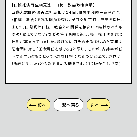
【山際経済再生相更迭 旧統一教会政権直撃】
山際大志郎経済再生担当相は２４日、世界平和統一家庭連合
（旧統一教会）を巡る問題を受け、岸田文雄首相に辞表を提出し
ました。山際氏は旧統一教会との関係を相次いで指摘されたも
のの「覚えていない」などの答弁を繰り返し、後手後手の対応に
批判が高まっていました。最終的に同氏の更迭を決めた首相は
記者団に対し「任命責任を感じる」と語りましたが、支持率が低
下する中、政権にとって大きな打撃になるのは必至で、野党は
「遅きに失した」と追及を強める構えです。（１２版から１、２面）
前へ
一覧へ戻る
次へ