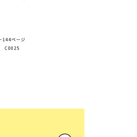
税
ー144ページ
9 C0025