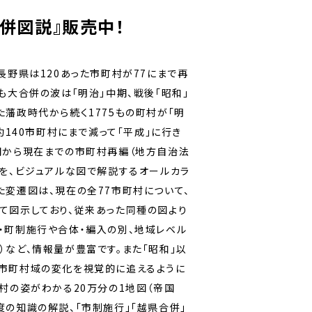
併図説』販売中！
長野県は120あった市町村が77にまで再
も大合併の波は「明治」中期、戦後「昭和」
た藩政時代から続く1775もの町村が「明
で約140市町村にまで減って「平成」に行き
期から現在までの市町村再編（地方自治法
遷を、ビジュアルな図で解説するオールカラ
た変遷図は、現在の全77市町村について、
て図示しており、従来あった同種の図より
・町制施行や合体・編入の別、地域レベル
）など、情報量が豊富です。また「昭和」以
市町村域の変化を視覚的に追えるように
町村の姿がわかる20万分の1地図（帝国
度の知識の解説、「市制施行」「越県合併」