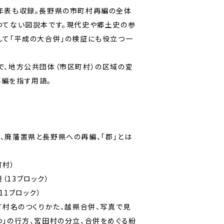
年表も収録。長野県の市町村再編の全体
つてない図説本です。現代史や郷土史の参
して「平成の大合併」の検証にも役立つ一
で、地方公共団体（市区町村）の区域の変
編を指す用語。
、廃藩置県と長野県への再編、「郡」とは
町村）
（13ブロック）
11ブロック）
町村名のつくりかた、越県合併、写真で見
つ」の行方、宮田村の分立、合併をめぐる紛