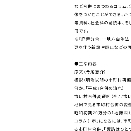
など合併にまつわるコラム、
像をつかむことができる、か
考資料、社会科の副読本、そ
冊です。
※「廃置分合」…地方自治法
更を伴う新設や廃止などの再
●主な内容
序文（今尾恵介）
概説（明治以降の市町村再編
何か、「平成」合併の流れ）
市町村合併変遷図（全77市
地図で見る市町村合併の変遷
昭和初期20万分の1地勢図（
コラム（「市」になるには、市
る市町村合併、「諏訪はひと