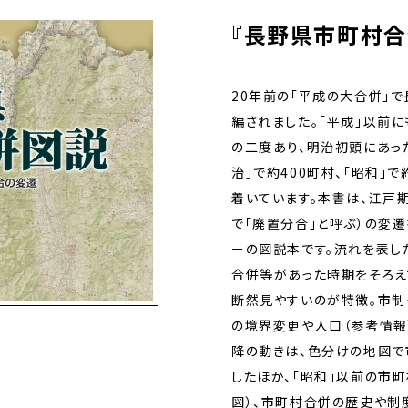
『長野県市町村合
20年前の「平成の大合併」で
編されました。「平成」以前に
の二度あり、明治初頭にあっ
治」で約400町村、「昭和」
着いています。本書は、江戸
で「廃置分合」と呼ぶ）の変
ーの図説本です。流れを表し
合併等があった時期をそろえ
断然見やすいのが特徴。市制
の境界変更や人口（参考情報
降の動きは、色分けの地図で
したほか、「昭和」以前の市
図）、市町村合併の歴史や制